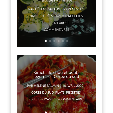
Jacques – France
PAR
HÉLÈNE SALAÜN
|
22 DÉCEMBRE
2020
|
ENTRÉES
,
FRANCE
,
RECETTES
,
RECETTES D'EUROPE
| 0
COMMENTAIRES
Kimchi de chou et petits
légumes – Corée du sud
PAR
HÉLÈNE SALAÜN
|
10 AVRIL 2020
|
CORÉE DU SUD
,
PLATS
,
RECETTES
,
RECETTES D'ASIE
| 0 COMMENTAIRES