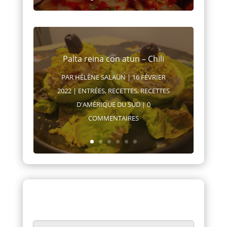
Palta reina con atun – Chili
PAR
HÉLÈNE SALAÜN
|
16 FÉVRIER
2022
|
ENTRÉES
,
RECETTES
,
RECETTES
D'AMÉRIQUE DU SUD
| 0
COMMENTAIRES
Laissez un commentaire