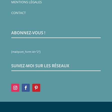
MENTIONS LÉGALES
CONTACT
ABONNEZ-VOUS !
[mailpoet_form id="2"]
SUIVEZ-MOI SUR LES RÉSEAUX