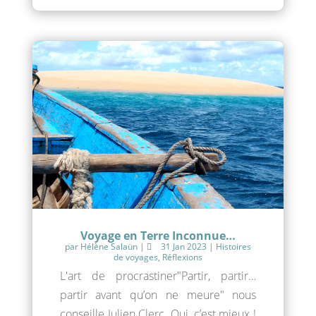
Voyage en Terre Inconnue…
par
Hélène Salaün
|
31 Jan 2023
|
Histoires
de voyages
,
Réflexions
L'art de procrastiner"Partir, partir…
partir avant qu’on ne meure" nous
conseille Julien Clerc. Oui, c’est mieux !