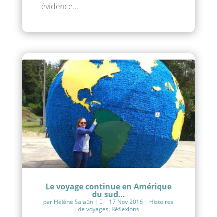
évidence...
Le voyage continue en Amérique
du sud…
par
Hélène Salaün
|
17 Nov 2016
|
Histoires
de voyages
,
Réflexions